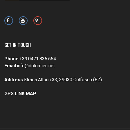
GET IN TOUCH
Phone
:
+39.0471.836.654
Email
:
info@dolomieu.net
Address
:Strada Altonn 33, 39030 Colfosco (BZ)
GPS LINK MAP