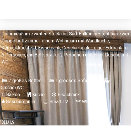
Dolomieu5 im zweiten Stock mit Süd-Balkon besteht aus zwei
Doppelbettzimmer, einem Wohnraum mit Wandküche,
Keramikkochfeld, Eisschrank, Geschirrspüler, einer Eckbank für
6 Personen, ein Bettsofa für 2 Personen und einer Dusche mit
WC.
2 großes Betten
1 grosses Sofa/Bett
Dusche/WC
Balkon
Küche
Eisschrank
Geschirrspüler
Smart TV
WIFI
DETAILS