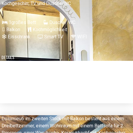
Kochgeschirr, TV und Dusche/WC
1großes Bett
Dusche/ WC
Balkon
Kochmöglichkeit
Eisschrank
Smart TV
WIFI
DETAILS
Dolomieu6 im zweiten Stock mit Balkon besteht aus einem
Dreibettzimmer, einem Wohnraum mit einem Bettsofa für 2
Personen, einer Wandküche, Keramikkochfeld, Kochgeschirr,