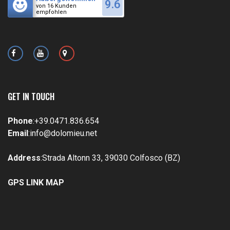
9.6
von 16 Kunden
empfohlen
GET IN TOUCH
Phone
:
+39.0471.836.654
Email
:
info@dolomieu.net
Address
:Strada Altonn 33, 39030 Colfosco (BZ)
GPS LINK MAP